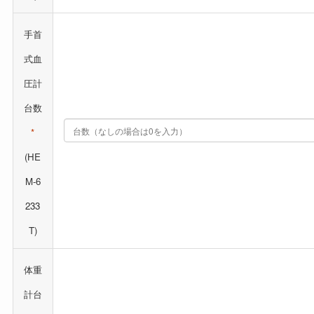
手首
式血
圧計
台数
*
(HE
M-6
233
T)
体重
計台