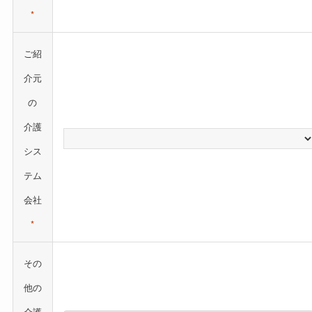
*
ご紹
介元
の
介護
シス
テム
会社
*
その
他の
介護