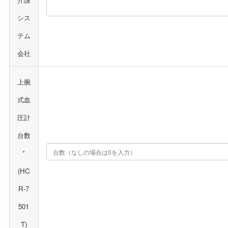
シス
テム
会社
上腕
式血
圧計
台数
*
(HC
R-7
501
T)