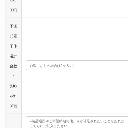
00T)
予測
式電
子体
温計
台数
*
(MC
-681
0T2)