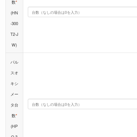
数
*
(HN
-300
T2-J
W)
パル
スオ
キシ
メー
タ台
数
*
(HP
O-3