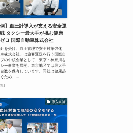
例】血圧計導入が支える安全運
戦 タクシー最大手が挑む健康
ゼロ 国際自動車株式会社
指針を受け、血圧管理で安全対策強化
動車株式会社」は旅客運送を行う国際自
ープの中核企業として、東京・神奈川を
クシー事業を展開。東京地区では最大手
業台数を保有しています。同社は健康起
ぐため、...
月2日
導入事例