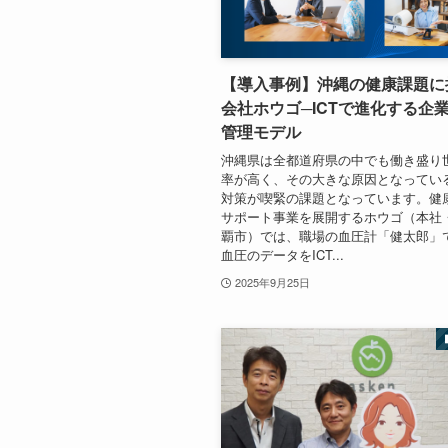
【導入事例】沖縄の健康課題に
会社ホウゴ─ICTで進化する企
管理モデル
沖縄県は全都道府県の中でも働き盛り
率が高く、その大きな原因となってい
対策が喫緊の課題となっています。健
サポート事業を展開するホウゴ（本社
覇市）では、職場の血圧計「健太郎」
血圧のデータをICT...
2025年9月25日