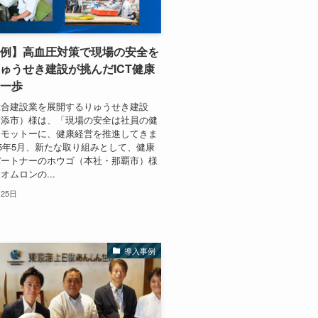
例】高血圧対策で現場の安全を
ゅうせき建設が挑んだICT健康
一歩
総合建設業を展開するりゅうせき建設
浦添市）様は、「現場の安全は社員の健
をモットーに、健康経営を推進してきま
25年5月、新たな取り組みとして、健康
パートナーのホウゴ（本社・那覇市）様
オムロンの...
月25日
導入事例