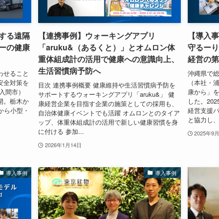
する遠隔
【連携事例】ウォーキングアプリ
【導入事
ーの健康
「aruku&（あるくと）」とオムロン体
守るーり
重体組成計の活用で健康への意識向上、
経営の第
生活習慣病予防へ
わせること
沖縄県で
安全対策を
（本社・
目次 連携事例概要 健康維持や生活習慣病予防を
入間市）
康から」
サポートするウォーキングアプリ「aruku&」 健
開。栃木か
した。20
康経営企業を目指す企業の施策としての採用も、
から小型・
経営支援
自治体健康イベントでも活躍 オムロンとのタイア
と協力し、
ップ、体重体組成計の活用で新しい健康習慣を身
に付ける 参加...
2025年9
2026年1月14日
導入事例
導入事例