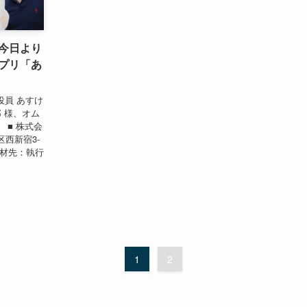
今日より
プリ「あ
員 あすけ
 様、オム
 ■ 株式会
区西新宿3-
取材先：執行
1
2