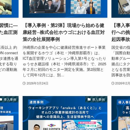
習慣に—
【導入事例・第2弾】現場から始める健
【導入事
た血圧測
康経営─株式会社ホウゴにおける血圧対
行への挑
策の全社展開事例
起因事故
店長以上 約
沖縄県の企業を中心に健康経営推進サポート事業
国交省の
connect
を展開するホウゴ（本社・沖縄県那覇市）は、
「国際自
ータ連携を通
ICT血圧管理ソリューション導入第1号となったり
動車グル
化する取り
ゅうせき建設様（本社・沖縄県浦添市）で、2025
拠点にタ
どの運動施
年２月に初回のモニター測定を実施。第2段階と
となる営
して同年12月には、別...
因事故を防
2026年3月24日
2026年2
導入事例
導入事例