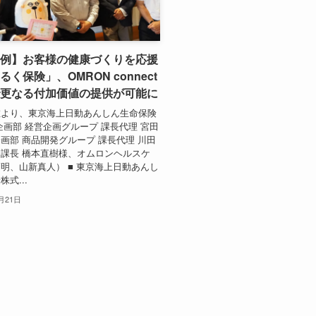
例】お客様の健康づくりを応援
く保険」、OMRON connect
更なる付加価値の提供が可能に
左より、東京海上日動あんしん生命保険
企画部 経営企画グループ 課長代理 宮田
画部 商品開発グループ 課長代理 川田
課長 橋本直樹様、オムロンヘルスケ
明、山新真人） ■ 東京海上日動あんし
式...
0月21日