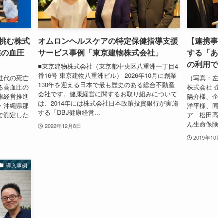
挑む株式
オムロンヘルスケアの特定保健指導支援
【連携事
業の血圧
サービス事例「東京建物株式会社」
する「ある
の利用で
■東京建物株式会社（東京都中央区八重洲一丁目4
番16号 東京建物八重洲ビル） 2026年10月に創業
世代の死亡
（写真：
130年を迎える日本で最も歴史のある総合不動産
る高血圧の
株式会社 
会社です。健康経営に関するお取り組みについて
康経営推進
陽介様、企
は、2014年には株式会社日本政策投資銀行が実施
・沖縄県那
洋平様、同
する「DBJ健康経営...
で測定した
ア 松田高
ん生命保険株
2022年12月8日
2019年1
導入事例