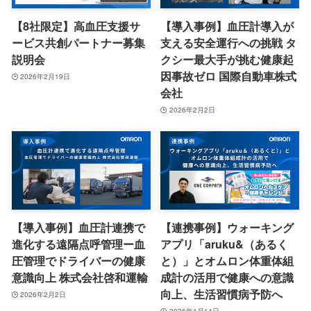
【8社限定】高血圧支援サ
【導入事例】血圧計導入が
ービス共創パートナー募集
支える安全運行への挑戦 タ
説明会
クシー最大手が挑む健康起
因事故ゼロ 国際自動車株式
2026年2月19日
会社
2026年2月2日
【導入事例】血圧計連携で
【連携事例】ウォーキング
進化する遠隔点呼管理ー血
アプリ「aruku&（あるく
圧管理でドライバーの健康
と）」とオムロン体重体組
意識向上 株式会社啓和運輸
成計の活用で健康への意識
向上、生活習慣病予防へ
2026年2月2日