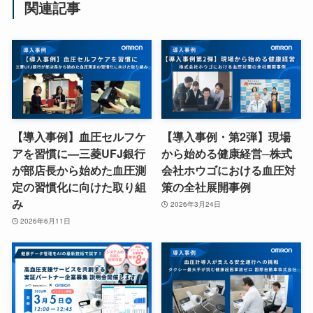
関連記事
【導入事例】血圧セルフケ
【導入事例・第2弾】現場
アを習慣に—三菱UFJ銀行
から始める健康経営─株式
が部店長から始めた血圧測
会社ホウゴにおける血圧対
定の習慣化に向けた取り組
策の全社展開事例
み
2026年3月24日
2026年6月11日