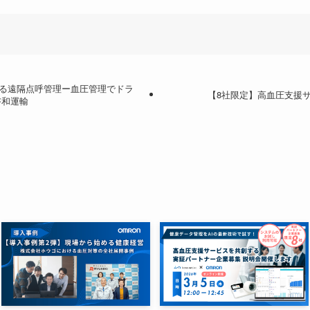
る遠隔点呼管理ー血圧管理でドラ
【8社限定】高血圧支援
啓和運輸