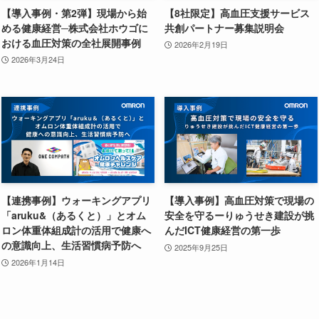
【導入事例・第2弾】現場から始
【8社限定】高血圧支援サービス
める健康経営─株式会社ホウゴに
共創パートナー募集説明会
おける血圧対策の全社展開事例
2026年2月19日
2026年3月24日
【連携事例】ウォーキングアプリ
【導入事例】高血圧対策で現場の
「aruku&（あるくと）」とオム
安全を守るーりゅうせき建設が挑
ロン体重体組成計の活用で健康へ
んだICT健康経営の第一歩
の意識向上、生活習慣病予防へ
2025年9月25日
2026年1月14日