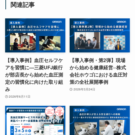
関連記事
【導入事例】血圧セルフケ
【導入事例・第2弾】現場
アを習慣に—三菱UFJ銀行
から始める健康経営─株式
が部店長から始めた血圧測
会社ホウゴにおける血圧対
定の習慣化に向けた取り組
策の全社展開事例
み
2026年3月24日
2026年6月11日