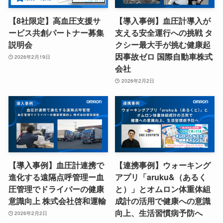
【8社限定】高血圧支援サ
【導入事例】血圧計導入が
ービス共創パートナー募集
支える安全運行への挑戦 タ
説明会
クシー最大手が挑む健康起
因事故ゼロ 国際自動車株式
2026年2月19日
会社
2026年2月2日
【導入事例】血圧計連携で
【連携事例】ウォーキング
進化する遠隔点呼管理ー血
アプリ「aruku&（あるく
圧管理でドライバーの健康
と）」とオムロン体重体組
意識向上 株式会社啓和運輸
成計の活用で健康への意識
向上、生活習慣病予防へ
2026年2月2日