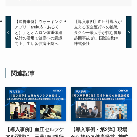
【連携事例】ウォーキング
【導入事例】血圧計導入が
アプリ「aruku&（あるく
支える安全運行への挑戦
と）」とオムロン体重体組
タクシー最大手が挑む健康
成計の活用で健康への意識
起因事故ゼロ 国際自動車
向上、生活習慣病予防へ
株式会社
関連記事
【導入事例】血圧セルフケ
【導入事例・第2弾】現場
アを習慣に—三菱UFJ銀行
から始める健康経営─株式