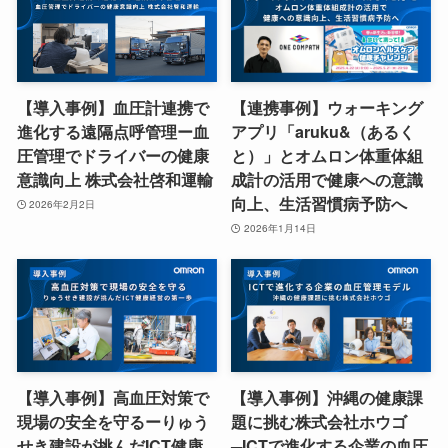
【導入事例】血圧計連携で
【連携事例】ウォーキング
進化する遠隔点呼管理ー血
アプリ「aruku&（あるく
圧管理でドライバーの健康
と）」とオムロン体重体組
意識向上 株式会社啓和運輸
成計の活用で健康への意識
向上、生活習慣病予防へ
2026年2月2日
2026年1月14日
【導入事例】高血圧対策で
【導入事例】沖縄の健康課
現場の安全を守るーりゅう
題に挑む株式会社ホウゴ
せき建設が挑んだICT健康
─ICTで進化する企業の血圧