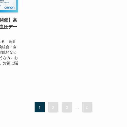
開催】高
血圧デー
れる「高血
険組合・自
実践的なヒ
うな方にお
、対策に悩
1
2
3
...
5