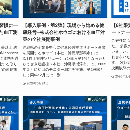
習慣に—
【導入事例・第2弾】現場から始める健
【8社限
た血圧測
康経営─株式会社ホウゴにおける血圧対
ートナー
策の全社展開事例
ご好評に
た。 多数
店長以上 約
沖縄県の企業を中心に健康経営推進サポート事業
いました。
connect
を展開するホウゴ（本社・沖縄県那覇市）は、
わせをい
ータ連携を通
ICT血圧管理ソリューション導入第1号となったり
す。 次回
化する取り
ゅうせき建設様（本社・沖縄県浦添市）で、2025
次回以降のご
どの運動施
年２月に初回のモニター測定を実施。第2段階と
して同年12月には、別...
2026年2
2026年3月24日
お知らせ
お知らせ