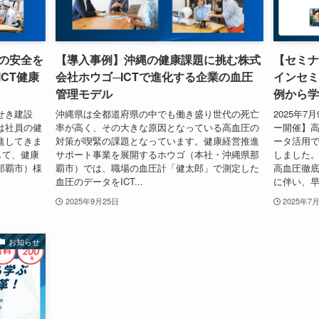
の安全を
【導入事例】沖縄の健康課題に挑む株式
【セミナ
CT健康
会社ホウゴ─ICTで進化する企業の血圧
インセミ
管理モデル
例から学
せき建設
沖縄県は全都道府県の中でも働き盛り世代の死亡
2025年
は社員の健
率が高く、その大きな原因となっている高血圧の
ー開催】
進してきま
対策が喫緊の課題となっています。健康経営推進
ータ活用
して、健康
サポート事業を展開するホウゴ（本社・沖縄県那
しました。
那覇市）様
覇市）では、職場の血圧計「健太郎」で測定した
高血圧徹底
血圧のデータをICT...
に伴い、早朝
2025年9月25日
2025年7
お知らせ