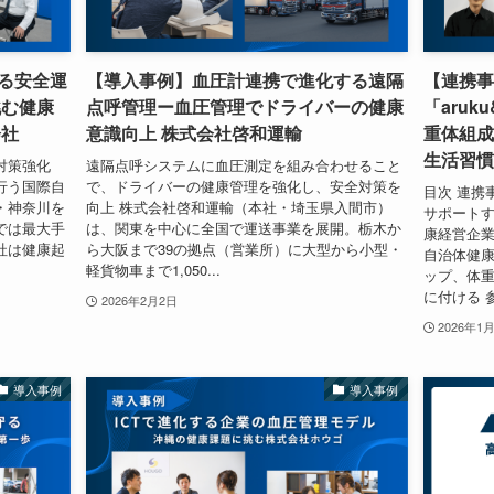
る安全運
【導入事例】血圧計連携で進化する遠隔
【連携事
挑む健康
点呼管理ー血圧管理でドライバーの健康
「aru
会社
意識向上 株式会社啓和運輸
重体組成
生活習慣
対策強化
遠隔点呼システムに血圧測定を組み合わせること
行う国際自
で、ドライバーの健康管理を強化し、安全対策を
目次 連携
・神奈川を
向上 株式会社啓和運輸（本社・埼玉県入間市）
サポートす
では最大手
は、関東を中心に全国で運送事業を展開。栃木か
康経営企
社は健康起
ら大阪まで39の拠点（営業所）に大型から小型・
自治体健康
軽貨物車まで1,050...
ップ、体
に付ける 参
2026年2月2日
2026年1
導入事例
導入事例