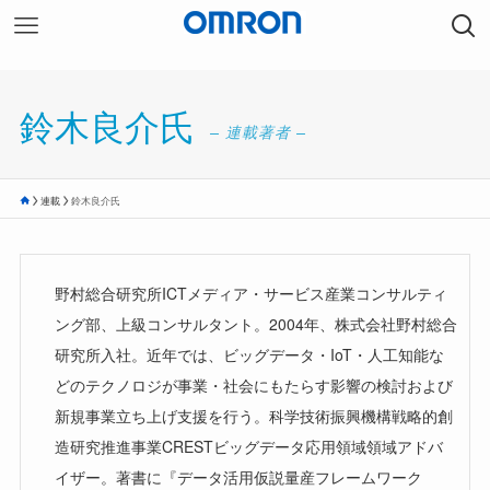
鈴木良介氏
– 連載著者 –
連載
鈴木良介氏
野村総合研究所ICTメディア・サービス産業コンサルティ
ング部、上級コンサルタント。2004年、株式会社野村総合
研究所入社。近年では、ビッグデータ・IoT・人工知能な
どのテクノロジが事業・社会にもたらす影響の検討および
新規事業立ち上げ支援を行う。科学技術振興機構戦略的創
造研究推進事業CRESTビッグデータ応用領域領域アドバ
イザー。著書に『データ活用仮説量産フレームワーク