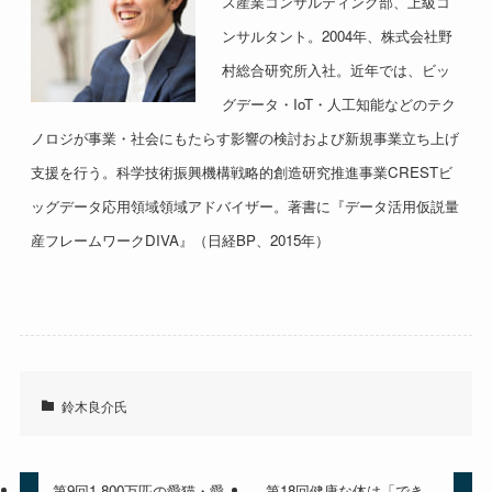
ス産業コンサルティング部、上級コ
ンサルタント。2004年、株式会社野
村総合研究所入社。近年では、ビッ
グデータ・IoT・人工知能などのテク
ノロジが事業・社会にもたらす影響の検討および新規事業立ち上げ
支援を行う。科学技術振興機構戦略的創造研究推進事業CRESTビ
ッグデータ応用領域領域アドバイザー。著書に『データ活用仮説量
産フレームワークDIVA』（日経BP、2015年）
鈴木良介氏
第9回1,800万匹の愛猫・愛
第18回健康な体は「でき