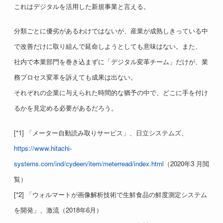
これはデジタルを活用した新規事業と言える。
分類ごとに優劣があるわけではないが、産業が成熟しきっている中
で改善だけに取り組んで延命しようとしても意味はない。また、
社内で本業部門を巻き込まずに「デジタル変革チーム」だけが、業
務プロセス変革を訴えても成果は出ない。
それぞれの企業に与えられた時間的な猶予の中で、どこに手を付け
るかを見定める必要があるだろう。
[*1] 「メーター自動読み取りサービス」、日立システムズ、
https://www.hitachi-
systems.com/ind/cydeen/item/meterread/index.html
（2020年3 月閲
覧）
[*2] 「ウォルマートが画像解析技術で生鮮食品の鮮度測定システム
を開発」、激流（2018年6月）