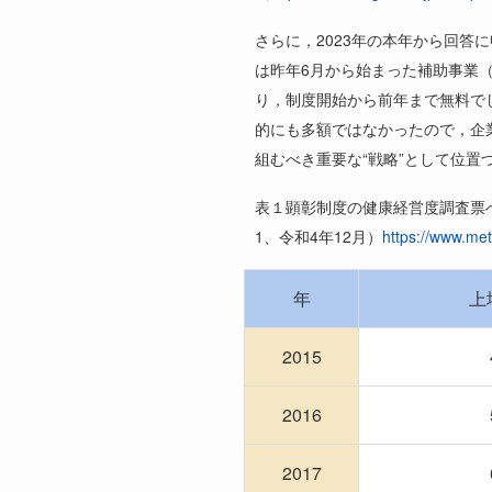
さらに，
2023
年の本年から回答に
は昨年
6
月から始まった補助事業
り，制度開始から前年まで無料で
的にも多額ではなかったので，企
組むべき重要な“戦略”として位置
表１顕彰制度の健康経営度調査票
1
、令和
4
年
12
月）
https://www.met
年
上
2015
2016
2017