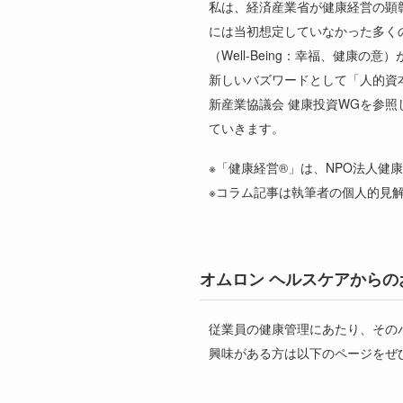
私は、経済産業省が健康経営の顕
には当初想定していなかった多く
（
Well-Being
：幸福、健康の意）
新しいバズワードとして「人的資
新産業協議会 健康投資
WG
を参照
ていきます。
※「健康経営
®
」は、
NPO
法人健康
※コラム記事は執筆者の個人的見
オムロン ヘルスケアからの
従業員の健康管理にあたり、その
興味がある方は以下のページをぜ