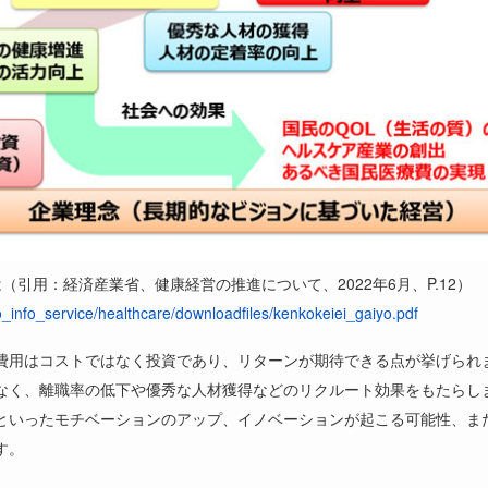
は（引用：経済産業省、健康経営の推進について、
2022
年
6
月、
P.12
）
o_info_service/healthcare/downloadfiles/kenkokeiei_gaiyo.pdf
費用はコストではなく投資であり、リターンが期待できる点が挙げられ
なく、離職率の低下や優秀な人材獲得などのリクルート効果をもたらし
といったモチベーションのアップ、イノベーションが起こる可能性、ま
す。