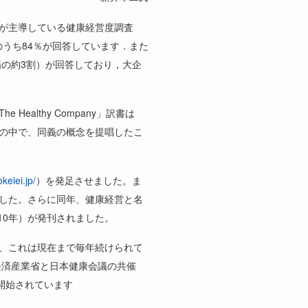
が主導している健康経営度調査
のうち
84
％が回答しています．また
場の約
3
割）が回答しており，大企
The Healthy Company
」訳書は
の中で、同義の概念を提唱したこ
keiei.jp/
）を発足させました。ま
した。さらに同年、健康経営と名
10
年）が発刊されました。
、これは現在まで毎年続けられて
経済産業省と日本健康会議の共催
開始されています