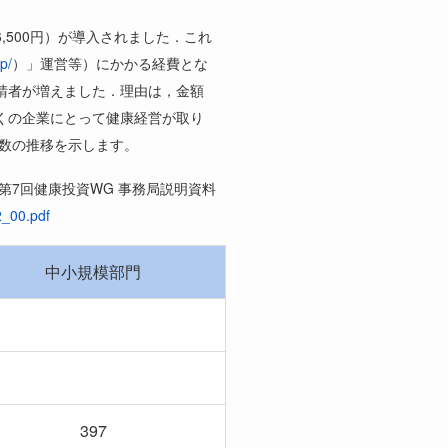
6,500
円）が導入されました．これ
p/
）」運営等）にかかる経費とな
請者が増えました．理由は，金額
くの企業にとって健康経営が取り
数の推移を示します。
第
7
回健康投資
WG
事務局説明資料
2_00.pdf
中小規模部門
397