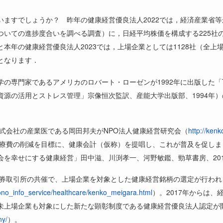
いますでしょうか？ 昨年の健康経営優良法人
2022
では，経済産業省等
ついての進捗度合いを調べる調査）に，日経平均株価を構成する
225
社
と本年の健康経営優良法人
2023
では，上場企業としては
1128
社（全上
となります．
学の専門家であるアメリカのロバート・ローゼンが
1992
年に出版した「
資源の活用とストレス管理」宗像恒次監訳、産能大学出版部、
1994
年）
式会社の産業医である岡田邦夫が
NPO
法人健康経営研究会（
http://kenko
療費の削減を目標に、健康会計（仮称）を提唱し、これが普及を促しま
会を幸せにする健康経営」田中滋、川渕孝一、河野敏鑑、勁草書房、
20
券取引所の共催で、上場企業を対象とした健康経営銘柄の選定が行われ
/mono_info_service/healthcare/kenko_meigara.html
）。
2017
年からは、
未上場企業も対象にした新たな顕彰制度である健康経営優良法人認定が
ny/
）。