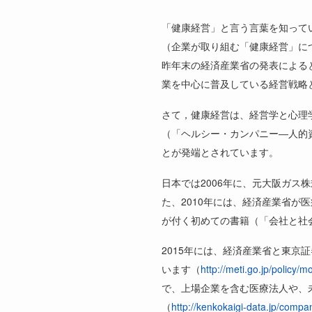
「健康経営」と言う言葉を知って
（企業が取り組む「健康経営」に
昨年末の経済産業省の発表による
業を中心に普及している経営戦略
さて，健康経営は、経営学と心理
（「ヘルシー・カンパニー
―
人的
とが発端とされています。
日本では
2006
年に、元大阪ガス株
た、
2010
年には、経済産業省が医
が付く初めての書籍（「会社と社
2015
年には、経済産業省と東京証
います（
http://meti.go.jp/policy
で、上場企業を含む医療法人や、
（
http://kenkokaigi-data.jp/compa