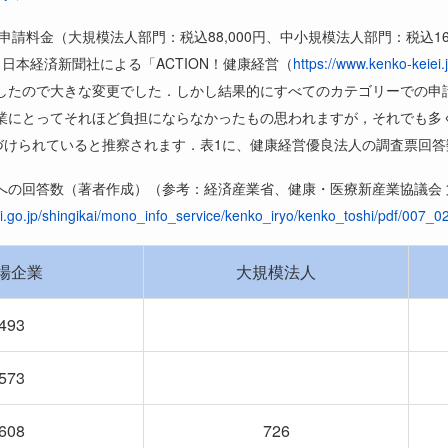
申請料金（大規模法人部門：税込
88,000
円、中小規模法人部門：税込
1
（日本経済新聞社による「
ACTION
！健康経営（
https://www.kenko-keiei.j
したので大きな変更でした．しかし結果的にすべてのカテゴリーでの申
業にとってそれほど負担にならなかったもの思われますが，それでも多
づけられていると推察されます．表
1
に、健康経営優良法人の調査票回答
への回答数（著者作成）（参考：経済産業省、健康・医療新産業協議会 
i.go.jp/shingikai/mono_info_service/kenko_iryo/kenko_toshi/pdf/007_0
場企業
大規模法人
493
573
608
726