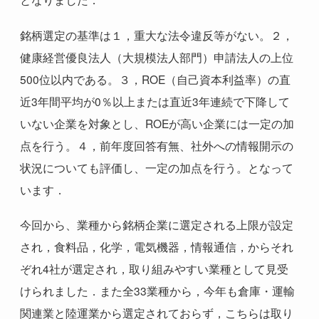
銘柄選定の基準は１，重大な法令違反等がない。２，
健康経営優良法人（大規模法人部門）申請法人の上位
500
位以内である。３，
ROE
（自己資本利益率）の直
近
3
年間平均が
0
％以上または直近
3
年連続で下降して
いない企業を対象とし、
ROE
が高い企業には一定の加
点を行う。４，前年度回答有無、社外への情報開示の
状況についても評価し、一定の加点を行う。となって
います．
今回から、業種から銘柄企業に選定される上限が設定
され，食料品，化学，電気機器，情報通信，からそれ
ぞれ
4
社が選定され，取り組みやすい業種として見受
けられました．また全
33
業種から，今年も倉庫・運輸
関連業と陸運業から選定されておらず，こちらは取り