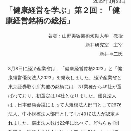
2023年3月23日
「健康経営を学ぶ」第２回：「健
康経営銘柄の総括」
著者：山野美容芸術短期大学 教授
新井研究室 主宰
新井卓二氏
3
月
8
日に経済産業省は，「健康経営銘柄
2023
」と「健
康経営優良法人
2023
」を発表しました。経済産業省と
東京証券取引所共催の銘柄には，
31
業種から
49
社が選
ばれており、初選定は
14
社となりました。優良法人
は，日本健康会議によって大規模法人部門として
2676
法人、中小規模法人部門として
1
万
4012
法人が認定さ
れました。選出法人数は
22
年に比べて、どちらも
1
割