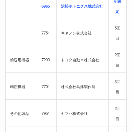
初選
6965
浜松ホトニクス株式会社
定
5回
7751
キヤノン株式会社
目
2回
輸送用機器
7203
トヨタ自動車株式会社
目
3回
精密機器
7701
株式会社島津製作所
目
2回
その他製品
7951
ヤマハ株式会社
目