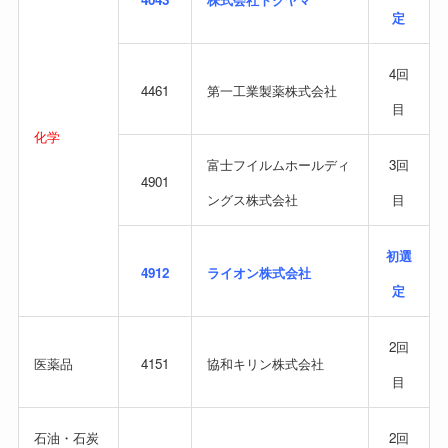
定
4回
4461
第一工業製薬株式会社
目
化学
富士フイルムホールディ
3回
4901
ングス株式会社
目
初選
4912
ライオン株式会社
定
2回
医薬品
4151
協和キリン株式会社
目
石油・石炭
2回