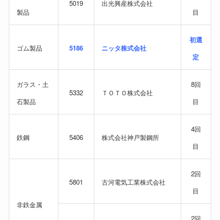
5019
出光興産株式会社
製品
目
初選
ゴム製品
5186
ニッタ株式会社
定
ガラス・土
8回
5332
ＴＯＴＯ株式会社
石製品
目
4回
鉄鋼
5406
株式会社神戸製鋼所
目
2回
5801
古河電気工業株式会社
目
非鉄金属
2回