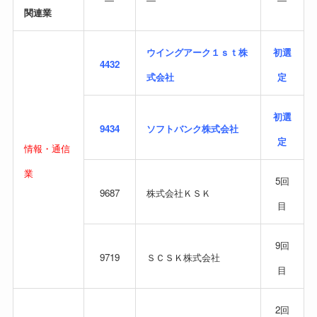
関連業
ウイングアーク１ｓｔ株
初選
4432
式会社
定
初選
9434
ソフトバンク株式会社
定
情報・通信
業
5回
9687
株式会社ＫＳＫ
目
9回
9719
ＳＣＳＫ株式会社
目
2回