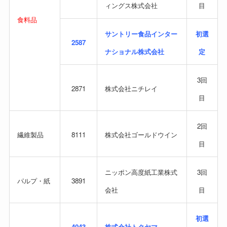
ィングス株式会社
目
食料品
サントリー食品インター
初選
2587
ナショナル株式会社
定
3回
2871
株式会社ニチレイ
目
2回
繊維製品
8111
株式会社ゴールドウイン
目
ニッポン高度紙工業株式
3回
パルプ・紙
3891
会社
目
初選
4043
株式会社トクヤマ