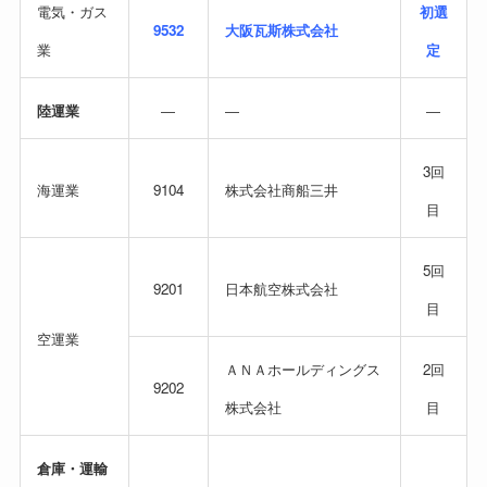
電気・ガス
初選
9532
大阪瓦斯株式会社
業
定
陸運業
―
―
―
3回
海運業
9104
株式会社商船三井
目
5回
9201
日本航空株式会社
目
空運業
ＡＮＡホールディングス
2回
9202
株式会社
目
倉庫・運輸
―
―
―