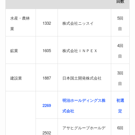
回数
水産・農林
5回
1332
株式会社ニッスイ
業
目
4回
鉱業
1605
株式会社ＩＮＰＥＸ
目
3回
建設業
1887
日本国土開発株式会社
目
明治ホールディングス株
初選
2269
式会社
定
アサヒグループホールデ
6回
2502