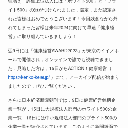
強増え，評価上位法人には「ホワイト
500
」と「ブラ
イト
500
」の冠がつけられました．選定，また認定さ
れた皆様はおめでとうございます！今回残念ながら外
れてしまった皆様は来年
2024
に向けて早速「健康経
営」に取り組んでいきましょう！
翌
9
日には「健康経営
AWARD2023
」が東京のイイノホ
ールで開催され，オンラインで誰でも視聴できまし
た．見逃した方は，
15
日から
ACTION
！健康経営（
https://kenko-keiei.jp/
）にて，アーカイブ配信が始まり
ましたので，ぜひご覧ください．
さらに日本経済新聞朝刊では，
9
日に健康経営銘柄企
業一覧が，
15
日に大規模法人部門のホワイト
500
の企
業一覧，
16
日には中小規模法人部門のブライト
500
の
企業一覧が紹介されています．このように新聞紙面で