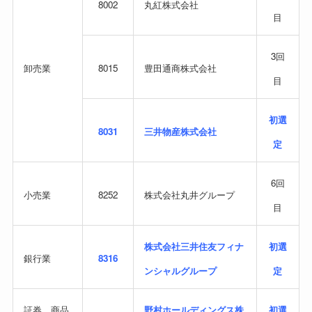
8002
丸紅株式会社
目
3回
卸売業
8015
豊田通商株式会社
目
初選
8031
三井物産株式会社
定
6回
小売業
8252
株式会社丸井グループ
目
株式会社三井住友フィナ
初選
銀行業
8316
ンシャルグループ
定
証券、商品
野村ホールディングス株
初選