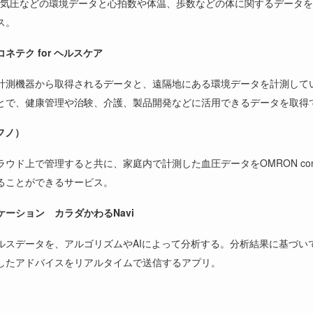
度、気圧などの環境データと心拍数や体温、歩数などの体に関するデータ
ス。
テク for ヘルスケア
計測機器から取得されるデータと、遠隔地にある環境データを計測して
とで、健康管理や治験、介護、製品開発などに活用できるデータを取得
フノ）
ウド上で管理すると共に、家庭内で計測した血圧データをOMRON con
ることができるサービス。
ーション カラダかわるNavi
ルスデータを、アルゴリズムやAIによって分析する。分析結果に基づい
したアドバイスをリアルタイムで送信するアプリ。