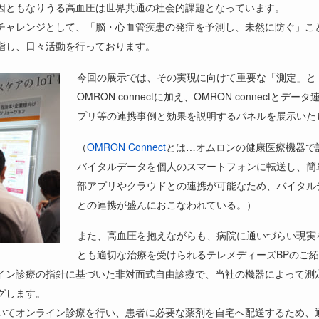
因ともなりうる高血圧は世界共通の社会的課題となっています。
チャレンジとして、「脳・心血管疾患の発症を予測し、未然に防ぐ」こ
指し、日々活動を行っております。
今回の展示では、その実現に向けて重要な「測定」と「
OMRON connectに加え、OMRON connect
プリ等の連携事例と効果を説明するパネルを展示いた
（
OMRON Connect
とは…オムロンの健康医療機器で
バイタルデータを個人のスマートフォンに転送し、簡
部アプリやクラウドとの連携が可能なため、バイタル
との連携が盛んにおこなわれている。）
また、高血圧を抱えながらも、病院に通いづらい現実
とも適切な治療を受けられるテレメディーズBPのご
イン診療の指針に基づいた非対面式自由診療で、当社の機器によって測
グします。
いてオンライン診療を行い、患者に必要な薬剤を自宅へ配送するため、