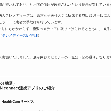
間が持たれており、利用者の血圧が改善されたという結果が顕れていま
法人テレメディーズは、東京女子医科大学に所属する谷田部 淳一氏に
モットーに患者の手助けを行っています。
ばかりにもかかわらず、複数のメディアに取り上げられるとともに、10
（
テレメディーズBP詳細
）
も実施いたしました。展示内容とセミナーの一覧は下記の通りとなりま
IoT機器）
 connect連携アプリのご紹介
HealthCareサービス