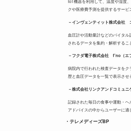
IoT機器を利用して、温度や湿
クや医療費予測を提供するサービ
－インヴェンティット株式会社 コネ
血圧計や活動量計などのバイタル
されるデータを集約・解析するこ
－フクダ電子株式会社 f’no（エ
病院内で行われた検査データをクラ
歴と血圧データを一覧で表示させ
－株式会社リンクアンドコミュニケ
記録された毎日の食事や運動・ヘ
アドバイスの中からユーザーに適
・テレメディーズBP