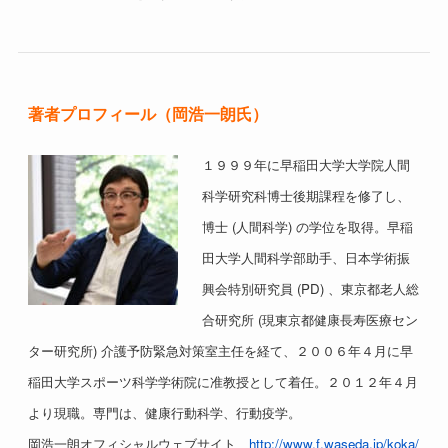
著者プロフィール（岡浩一朗氏）
１９９９年に早稲田大学大学院人間
科学研究科博士後期課程を修了し、
博士 (人間科学) の学位を取得。早稲
田大学人間科学部助手、日本学術振
興会特別研究員 (PD) 、東京都老人総
合研究所 (現東京都健康長寿医療セン
ター研究所) 介護予防緊急対策室主任を経て、２００６年４月に早
稲田大学スポーツ科学学術院に准教授として着任。２０１２年４月
より現職。専門は、健康行動科学、行動疫学。
岡浩一朗オフィシャルウェブサイト
http://www.f.waseda.jp/koka/