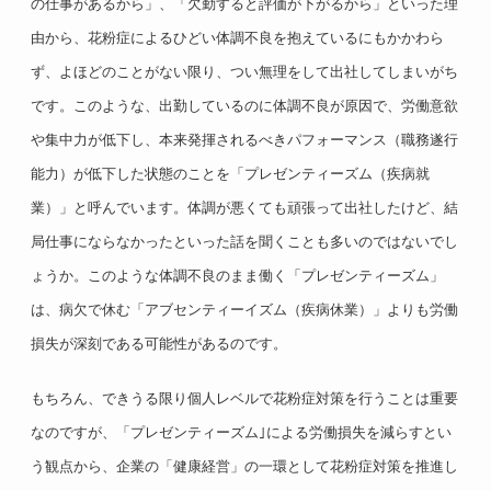
の仕事があるから」、「欠勤すると評価が下がるから」といった理
由から、花粉症によるひどい体調不良を抱えているにもかかわら
ず、よほどのことがない限り、つい無理をして出社してしまいがち
です。このような、出勤しているのに体調不良が原因で、労働意欲
や集中力が低下し、本来発揮されるべきパフォーマンス（職務遂行
能力）が低下した状態のことを「プレゼンティーズム（疾病就
業）」と呼んでいます。体調が悪くても頑張って出社したけど、結
局仕事にならなかったといった話を聞くことも多いのではないでし
ょうか。このような体調不良のまま働く「プレゼンティーズム」
は、病欠で休む「アブセンティーイズム（疾病休業）」よりも労働
損失が深刻である可能性があるのです。
もちろん、できうる限り個人レベルで花粉症対策を行うことは重要
なのですが、「プレゼンティーズム｣による労働損失を減らすとい
う観点から、企業の「健康経営」の一環として花粉症対策を推進し