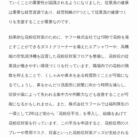
ていくことの重要性が認識されるようになりました。従業員の健康
は重要な経営資源であり、経営戦略の1つとして従業員の健康づく
りを支援することが重要なのです。
効果的な花粉症対策のために、ヤフー株式会社では10秒で花粉を落
とすことができるダストクリーナーを備えたエアシャワーや、高機
能の空気清浄機を設置した花粉症対策フロアを整備し、花粉症の従
業員が働きやすい環境づくりを行っています。職場内での花粉の飛
散を抑えることで、くしゃみや鼻水をある程度防ぐことが可能にな
るでしょうし、鼻をかんだり洗面所に頻繁に向かう時間を減らし、
症状や薬によって失われる集中力や判断力なども改善することが可
能になるかもしれません。また、株式会社ラフールでは福利厚生の
一環として2年ほど前から「花粉症手当」を導入し、組織をあげて
花粉症対策を行っています。この手当を申請すると、花粉症用のス
プレーや専用マスク、目薬といった花粉症対策グッズが支給される