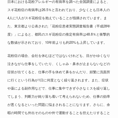
日本における花粉アレルギーの有病率を調べた全国調査によると、
スギ花粉症の有病率は26.5％と言われており、少なくとも日本人の
4人に1人がスギ花粉症を抱えていることが指摘されています。ま
た、東京都より公表された「花粉症患者実態調査報告書（平成28年
度）」によると、都民のスギ花粉症の推定有病率は48.8％と衝撃的
な数値が示されており、10年前よりも約20%も上昇しています。
花粉症の場合、会社を休むほどではないけれども、目がかゆくなり
泣きながら仕事をしていたり、くしゃみ・鼻水が止まらないなどの
症状が出てくると、仕事の手を休めて鼻をかんだり、頻繁に洗面所
に行くという行為が1日に何度となく繰り返されます。また、症状
や薬による副作用などで、仕事に集中できず小さなミスを繰り返し
てしまう、判断力が鈍り落ち着いて考えられないため、仕事の効率
が悪くなるといった問題に悩まされることになります。さらに、余
暇の時間でも外出そのものや外で運動することを控えたりすること