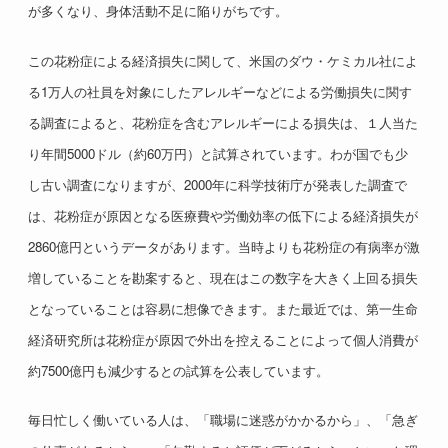
が多くなり、身体活動不足に陥りがちです。
この花粉症による経済損失に関して、米国のダウ・ケミカル社によ
る1万人の社員を対象にしたアレルギーなどによる労働損失に関す
る調査によると、花粉症を含むアレルギーによる損失は、１人当た
り年間5000ドル（約60万円）と試算されています。わが国でも少
し古い調査になりますが、2000年に科学技術庁が発表した調査で
は、花粉症が原因となる医療費や労働効率の低下による経済損失が
2860億円というデータがあります。当時よりも花粉症の有病率が激
増していることを勘案すると、現在はこの数字を大きく上回る損失
となっていることは容易に想像できます。また最近では、第一生命
経済研究所は花粉症が原因で外出を控えることによって個人消費が
約7500億円も減少するとの試算を公表しています。
毎日忙しく働いている人は、「職場に迷惑がかかるから」、「急ぎ