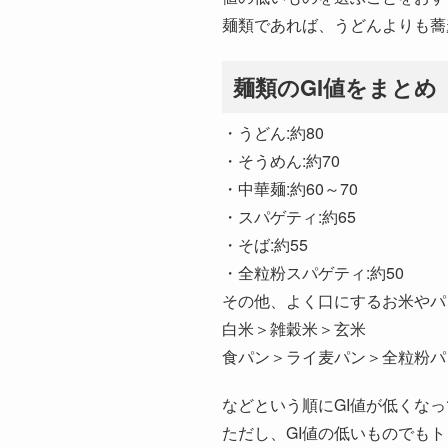
麺類であれば、うどんよりも蕎
麺類のGI値をまとめ
・うどん:約80
・そうめん:約70
・中華麺:約60～70
・スパゲティ:約65
・そば:約55
・全粒粉スパゲティ:約50
その他、よく口にするお米やパ
白米＞雑穀米＞玄米
食パン＞ライ麦パン＞全粒粉パ
などという順にGI値が低くな
ただし、GI値の低いものでも